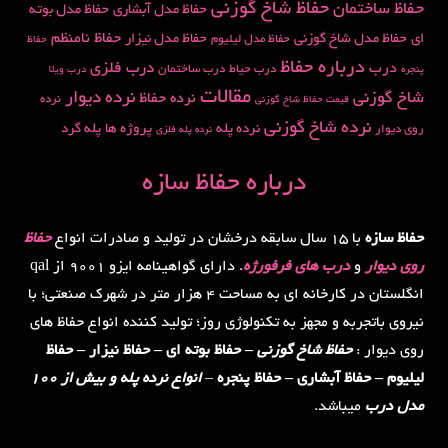
حفاظ شاخ گوزنی
حفاظ ساختمان
حفاظ مدل آبشاری
حفاظ مدل بوته
حفاظ نامنظم
ای
حفاظ مدل شاخ گوزنی
حفاظ مدل نیزار
حفاظ مدل لیلیوم
حفاظ
درباره حفاظ
درب
درب فلزی
درب حیاط
درب ساختمان
پنجره
درب ویلا
مقالات
شاخ گوزنی
نرده دیوار
نرده حفاظ
نرده
قیمت حفاظ شاخ گوزنی
نرده شاخ گوزنی
نرده پله
پروژه ها
پله گرد
روی دیوار
نرده پله فلزی
درباره حفاظ سازه
حفاظ سازه
با 15 سال سابقه درخشان در تولید و صادرات انواع
حفاظ
روی دیوار
و
درب های فرفورژه
. دارای گواهینامه ایزو 9001 از qal
انگلستان در کارخانه ای به مساحت 4 هزار متر در شهرک صنعتی؛ با
نیروی باتجربه و مجهز به تکنولوژی روز؛ تولید کننده انواع حفاظ های
روی دیوار :
حفاظ شاخ گوزنی
– حفاظ بوته ای – حفاظ نیزار – حفاظ
لیلیوم – حفاظ آبشاری – حفاظ پنجره
–
انواع نرده پله و بیش از 100
مدل درب
میباشد.