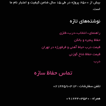
بیش از 2500 پروژه در طی 15 سال ضامن کیفیت و اعتبار نام ما
است.
نوشته‌های تازه
راهنمای-انتخاب-درب-فلزی
حفاظ پنجره و بالکن
قیمت درب حیاط آهنی و فرفورژه در تهران
قیمت حفاظ شاخ گوزنی
درب
تماس حفاظ سازه
تلفن سفارشات : 02144590413
همراه : 09124403540