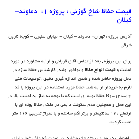
قیمت حفاظ شاخ گوزنی : پروژه 1: دماوند-
کیلان
آدرس پروژه : تهران- دماوند – کیلان – خیابان مطهری – کوچه نارون
شرقی
برای این پروژه , بعد از تماس آقای قربانی و ارایه مشاوره در مورد
امنیت و
قیمت انواع حفاظ
و توافق اولیه , کارشناس حفاظ سازه در
محل پروژه حاضر شده و ضمن اندازه گیری دقیق , توضیحات فنی
لازم به خریدار ارایه شد. حفاظ مورد استفاده در این پروژه با کد
B1-120-22 حفاظ بوته ای است که با توجه به نیاز به امنیت بالا در
این محل و همچنین عدم سکونت دایمی در ملک , حفاظ بوته ای با
ارتفاع 120 سانتیمتر و پرتراکم ساخته و با متراژ تقریبی 166 متر
نصب گردید.
راهنمایی در مورد پروژه های مشابه: در صورتیکه ملک شما دارای