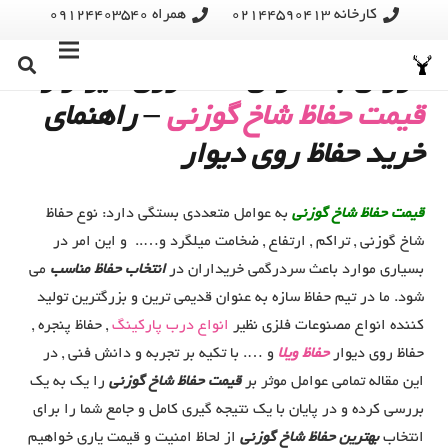
کارخانه 02144590413
همراه 09124403540
نکات مهم درباره انتخاب حفاظ شاخ
گوزنی به عنوان حفاظ روی دیوار و
قیمت حفاظ شاخ گوزنی
– راهنمای
خرید حفاظ روی دیوار
قیمت حفاظ شاخ گوزنی
به عوامل متعددی بستگی دارد: نوع حفاظ
شاخ گوزنی , تراکم , ارتفاع , ضخامت میلگرد و….. و این امر در
بسیاری موارد باعث سردرگمی خریداران در
انتخاب حفاظ مناسب
می
شود. ما در تیم حفاظ سازه به عنوان قدیمی ترین و بزرگترین تولید
کننده انواع مصنوعات فلزی نظیر
انواع درب پارکینگ
, حفاظ پنجره ,
حفاظ روی دیوار
حفاظ ویلا
و …. با تکیه بر تجربه و دانش فنی , در
این مقاله تمامی عوامل موثر بر
قیمت حفاظ شاخ گوزنی
را یک به یک
بررسی کرده و در پایان با یک نتیجه گیری کامل و جامع شما را برای
انتخاب
بهترین حفاظ شاخ گوزنی
از لحاظ امنیت و قیمت یاری خواهیم