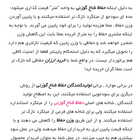
به دلیل اینکه
حفاظ شاخ گوزنی
به واحد “متر” قیمت گذاری میشود؛
عده ای سودجو از میلگرد نازک تر استفاده میکنند و با پایین آوردن
وزن حفاظ , عملا هزینه تولید را برای خود پایین می آورند. با توجه به
اینکه مشتری حفاظ را به متراژ خریده عملا بابت این کاهش وزن
متضرر خواهد شد و حفاظی با وزن پایین که کیفیت نازلتری هم دارد
را تحویل میگیرد که به دلیل استحکام پایینتر قطعا از امنیت کافی
هم برخوردار نیست. در واقع شما با
خریدِ ارزانِ
حفاظی که نازک تر
است عملا گران خریده اید!
در برخی موارد , برخی
تولیدکنندگان حفاظ شاخ گوزنی
از روش
دیگری برای سودجویی استفاده میکنند: این به اصطلاح تولید
کنندگان , شاخه های اصلی
حفاظ شاخ گوزنی
را از میلگرد استاندارد
استفاده میکنند ولی برای شاخه های فرعی از میلگرد نازک تر
استفاده میکنند. و از این طریق
وزن حفاظ
را کاهش می دهند و با
اینکه قیمت پایین تری به خریداران حفاظ میدهند ولی در عمل سود
بیشتری هم به جیب میزنند. در عمل شما به عنوان خریدار محصول