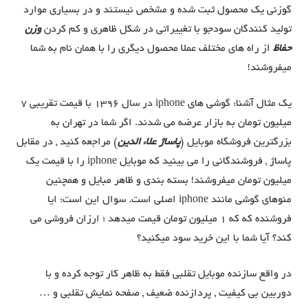
گوزنی یک محصول ثبت شده و مشخص نیستند و در بسیاری موارد
تولید کنندگان سودجو با تغییراتی در شکل ظاهری و کم کردن
وزن
حفاظ
از راه های مختلف عملا محصول دیگری را با همان نام به شما
میفروشند!
یک مثال آشنا: گوشی های iphone در سال 1396 با قیمت تقریبی 7
میلیون تومان به بازار عرضه می شدند. اگر شما در تهران به
بزرگترین فروشگاه موبایل (
پاساژ علاء الدین
) مراجعه کنید , در مقابل
پاساژ , فروشندگانی را می بینید که موبایل iphone را با قیمت یک
میلیون تومان میفروشند! بسته بندی و ظاهر مبایل و همچنین
منوهای گوشی مانند iphone اصلی است. سوال این است: ایا
فروشنده که که 1 میلیون تومان قیمت میدهد ؛ ارزان فروشی می
کند؟ آیا شما با این خرید سود میکنید؟
در واقع سازنده موبایل تقلبی فقط به ظاهر کار توجه کرده و با
دوربین بی کیفیت , پردازنده ضعیف , صفحه نمایش تقلبی و …