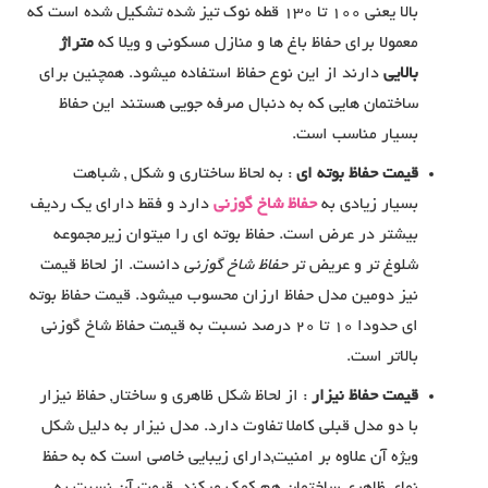
بالا یعنی 100 تا 130 قطه نوک تیز شده تشکیل شده است که
معمولا برای حفاظ باغ ها و منازل مسکونی و ویلا که
متراژ
بالایی
دارند از این نوع حفاظ استفاده میشود. همچنین برای
ساختمان هایی که به دنبال صرفه جویی هستند این حفاظ
بسیار مناسب است.
قیمت حفاظ بوته ای
: به لحاظ ساختاری و شکل , شباهت
بسیار زیادی به
حفاظ شاخ گوزنی
دارد و فقط دارای یک ردیف
بیشتر در عرض است. حفاظ بوته ای را میتوان زیرمجموعه
شلوغ تر و عریض تر
حفاظ شاخ گوزنی
دانست. از لحاظ قیمت
نیز دومین مدل حفاظ ارزان محسوب میشود. قیمت حفاظ بوته
ای حدودا 10 تا 20 درصد نسبت به قیمت حفاظ شاخ گوزنی
بالاتر است.
قیمت حفاظ نیزار
: از لحاظ شکل ظاهری و ساختار, حفاظ نیزار
با دو مدل قبلی کاملا تفاوت دارد. مدل نیزار به دلیل شکل
ویژه آن علاوه بر امنیت,دارای زیبایی خاصی است که به حفظ
نمای ظاهری ساختمان هم کمک میکند. قیمت آن نسبت به