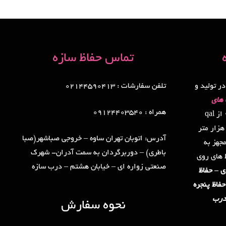
تماس حفاظ سازه
در تولید و
تلفن سفارشات : 02144590413
های
همراه : 09124403540
. دارای گواهینامه ایزو 9001 از qal
نگلستان در کارخانه ای به مساحت 4 هزار متر
آدرس: اتوبان تهران ساوه – خروجی صباشهر(صبا
جهز به
باطری) – دوربرگردان به سمت آدران- شهرک
ظ های روی
صنعتی زواره ای – خیابان هشتم – درب سازه
ی – حفاظ
حفاظ پنجره
نحوه سفارش