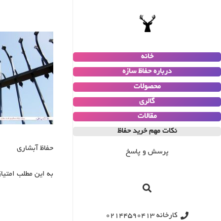
خانه
درباره حفاظ سازه
محصولات
گالری
مقالات
نکات مهم خرید حفاظ
حفاظ آبشاری
پرسش و پاسخ
به این مطلب امتیا
کارخانه 02144590413