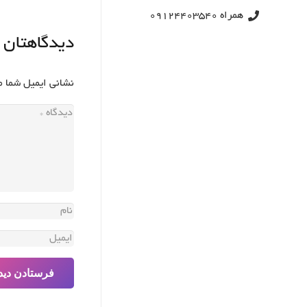
همراه 09124403540
دیدگاهتان 
نشانی ایمیل شما 
فرستادن دید