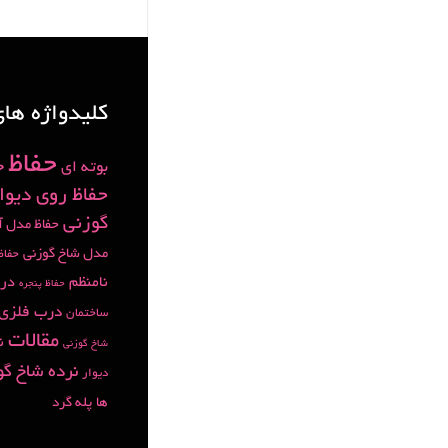
کلیدواژه ها
حفاظ
ح
بوته ای
حفاظ روی دیوا
گوزنی
حفاظ مدل آ
مدل شاخ گوزنی
حفاظ
نامنظم
در
حفاظ پنجره
درب فلزی
ساختمان
مقالات
ن
شاخ گوزنی
نرده شاخ گو
دیوار
ها
پله گرد