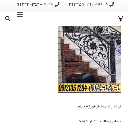
کارخانه 02144590413
همراه 09124403540
نرده راه پله فرفورژه حیاط
به این مطلب امتیاز دهید