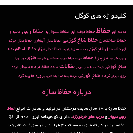
کلیدواژه های گوگل
حفاظ
حفاظ روی دیوار
حفاظ دیواری
حفاظ بوته ای
بوته ای
حفاظ شاخ گوزنی
حفاظ ساختمان
حفاظ مدل آبشاری
حفاظ مدل بوته
حفاظ نامنظم
ای
حفاظ مدل شاخ گوزنی
حفاظ مدل نیزار
حفاظ مدل لیلیوم
حفاظ
درباره حفاظ
درب
درب فلزی
درب حیاط
درب ساختمان
پنجره
درب ویلا
مقالات
شاخ گوزنی
نرده دیوار
نرده حفاظ
نرده
قیمت حفاظ شاخ گوزنی
نرده شاخ گوزنی
نرده پله
پروژه ها
پله گرد
روی دیوار
نرده پله فلزی
درباره حفاظ سازه
حفاظ سازه
با 15 سال سابقه درخشان در تولید و صادرات انواع
حفاظ
روی دیوار
و
درب های فرفورژه
. دارای گواهینامه ایزو 9001 از qal
انگلستان در کارخانه ای به مساحت 4 هزار متر در شهرک صنعتی؛ با