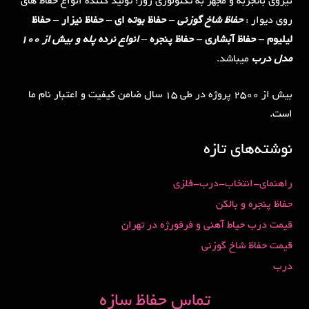
نیروی باتجربه و مجهز به تکنولوژی روز؛ تولید کننده انواع حفاظ های
روی دیوار :
حفاظ شاخ گوزنی
– حفاظ بوته ای – حفاظ نیزار – حفاظ
لیلیوم – حفاظ آبشاری – حفاظ پنجره
–
انواع نرده پله و بیش از 100
مدل درب
میباشد.
بیش از 2500 پروژه در طی 15 سال ضامن کیفیت و اعتبار نام ما
است.
نوشته‌های تازه
راهنمای-انتخاب-درب-فلزی
حفاظ پنجره و بالکن
قیمت درب حیاط آهنی و فرفورژه در تهران
قیمت حفاظ شاخ گوزنی
درب
تماس حفاظ سازه