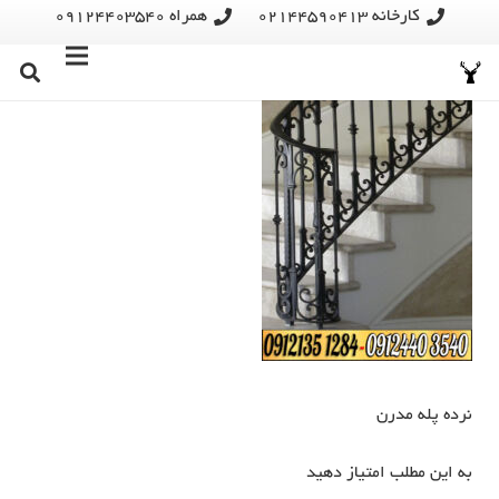
کارخانه 02144590413
همراه 09124403540
نرده پله مدرن
به این مطلب امتیاز دهید