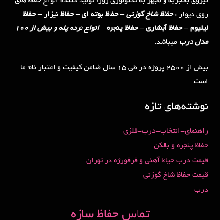
نیروی باتجربه و مجهز به تکنولوژی روز؛ تولید کننده انواع حفاظ های
روی دیوار :
حفاظ شاخ گوزنی
– حفاظ بوته ای – حفاظ نیزار – حفاظ
لیلیوم – حفاظ آبشاری – حفاظ پنجره
–
انواع نرده پله و بیش از 100
مدل درب
میباشد.
بیش از 2500 پروژه در طی 15 سال ضامن کیفیت و اعتبار نام ما
است.
نوشته‌های تازه
راهنمای-انتخاب-درب-فلزی
حفاظ پنجره و بالکن
قیمت درب حیاط آهنی و فرفورژه در تهران
قیمت حفاظ شاخ گوزنی
درب
تماس حفاظ سازه