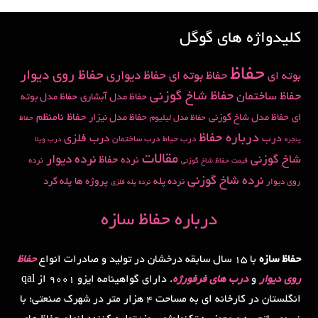
کلیدواژه های گوگل
حفاظ
حفاظ روی دیوار
حفاظ دیواری
حفاظ بوته ای
بوته ای
حفاظ شاخ گوزنی
حفاظ ساختمان
حفاظ مدل آبشاری
حفاظ مدل بوته
حفاظ نامنظم
ای
حفاظ مدل شاخ گوزنی
حفاظ مدل نیزار
حفاظ مدل لیلیوم
حفاظ
درباره حفاظ
درب
درب فلزی
درب حیاط
درب ساختمان
پنجره
درب ویلا
مقالات
شاخ گوزنی
نرده دیوار
نرده حفاظ
نرده
قیمت حفاظ شاخ گوزنی
نرده شاخ گوزنی
نرده پله
پروژه ها
پله گرد
روی دیوار
نرده پله فلزی
درباره حفاظ سازه
حفاظ سازه
با 15 سال سابقه درخشان در تولید و صادرات انواع
حفاظ
روی دیوار
و
درب های فرفورژه
. دارای گواهینامه ایزو 9001 از qal
انگلستان در کارخانه ای به مساحت 4 هزار متر در شهرک صنعتی؛ با