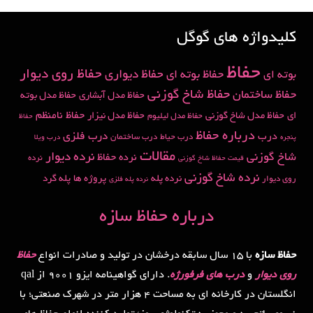
کلیدواژه های گوگل
حفاظ
حفاظ روی دیوار
حفاظ دیواری
حفاظ بوته ای
بوته ای
حفاظ شاخ گوزنی
حفاظ ساختمان
حفاظ مدل آبشاری
حفاظ مدل بوته
حفاظ نامنظم
ای
حفاظ مدل شاخ گوزنی
حفاظ مدل نیزار
حفاظ مدل لیلیوم
حفاظ
درباره حفاظ
درب
درب فلزی
درب حیاط
درب ساختمان
پنجره
درب ویلا
مقالات
شاخ گوزنی
نرده دیوار
نرده حفاظ
نرده
قیمت حفاظ شاخ گوزنی
نرده شاخ گوزنی
نرده پله
پروژه ها
پله گرد
روی دیوار
نرده پله فلزی
درباره حفاظ سازه
حفاظ سازه
با 15 سال سابقه درخشان در تولید و صادرات انواع
حفاظ
روی دیوار
و
درب های فرفورژه
. دارای گواهینامه ایزو 9001 از qal
انگلستان در کارخانه ای به مساحت 4 هزار متر در شهرک صنعتی؛ با