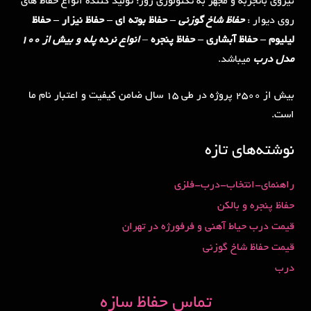
نیروی باتجربه و مجهز به تکنولوژی روز؛ تولید کننده انواع حفاظ های
روی دیوار :
حفاظ شاخ گوزنی
– حفاظ بوته ای – حفاظ نیزار – حفاظ
لیلیوم – حفاظ آبشاری – حفاظ پنجره
–
انواع نرده پله و بیش از 100
مدل درب
میباشد.
بیش از 2500 پروژه در طی 15 سال ضامن کیفیت و اعتبار نام ما
است.
نوشته‌های تازه
راهنمای-انتخاب-درب-فلزی
حفاظ پنجره و بالکن
قیمت درب حیاط آهنی و فرفورژه در تهران
قیمت حفاظ شاخ گوزنی
درب
تماس حفاظ سازه