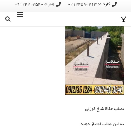
کارخانه 02144590413
همراه 09124403540
نصاب حفاظ شاخ گوزنی
به این مطلب امتیاز دهید